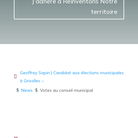
J'adhére à Réinventons Notre
territoire
Geoffrey Sapin | Candidat aux élections municipales
à Grisolles –
$
News
$
Votes au conseil municipal