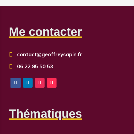
Me contacter

contact@geoffreysapin.fr

06 22 85 50 53
Thématiques