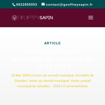
0622855053
contact@geoffreysapin.fr
ARTICLE
Votes au Conseil
municipal de Grisolles du
12 03 2024
15 Mar 2024
|
Action du conseil municipal
,
Actualité de
Grisolles
,
Votes au conseil municipal
,
Votes conseil
municipal de Grisolles - 2024
|
0 commentaires