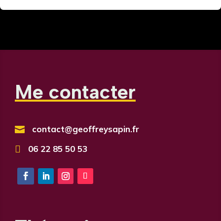
Me contacter
contact@geoffreysapin.fr


06 22 85 50 53