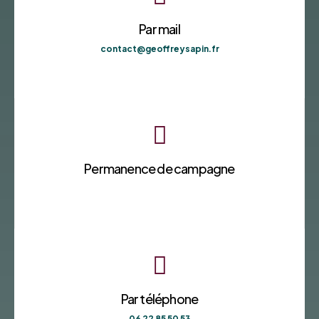
Par mail
contact@geoffreysapin.fr

Permanence de campagne

Par téléphone
06 22 85 50 53