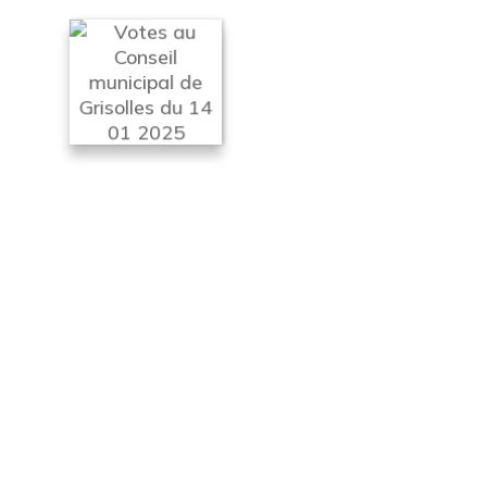
#Grisolles #Grisolles2026 #ÉlectionsMunicipales
#Municipales2026 #VotezGrisolles #GrisollesEnsemble
#FuturDeGrisolles #GrisollesCitoyen #ParticipationCitoyenne
#EngagementLocal #PolitiqueLocale #GrisollesVote
#ChangerGrisolles #GrisollesEnMouvement #ÉlectionsLocales
#MaVilleMonVote #AgirPourGrisolles #ConstruireGrisolles
#GrisollesDemain #Élections2026