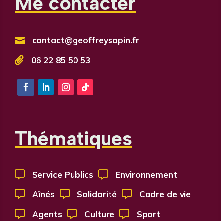
Me contacter
contact@geoffreysapin.fr


06 22 85 50 53
Thématiques

Service Publics

Environnement

Aînés

Solidarité

Cadre de vie

Agents

Culture

Sport