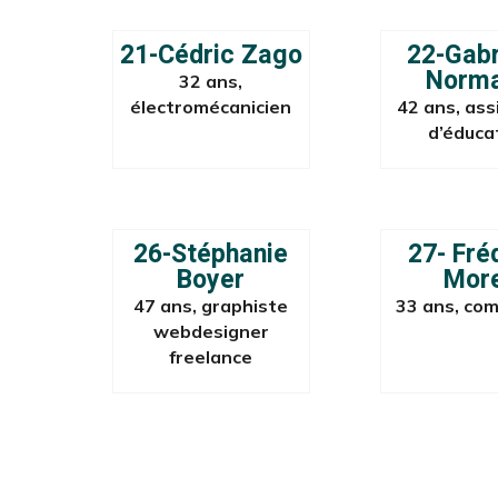
21-Cédric Zago
22-Gabr
Norm
32 ans,
électromécanicien
42 ans, ass
d’éduca
26-Stéphanie
27- Fré
Boyer
Mor
47 ans, graphiste
33 ans, com
webdesigner
freelance