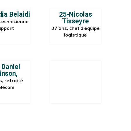
ia Belaidi
25-Nicolas
Tisseyre
 technicienne
upport
37 ans, chef d’équipe
logistique
 Daniel
inson,
s, retraité
élécom