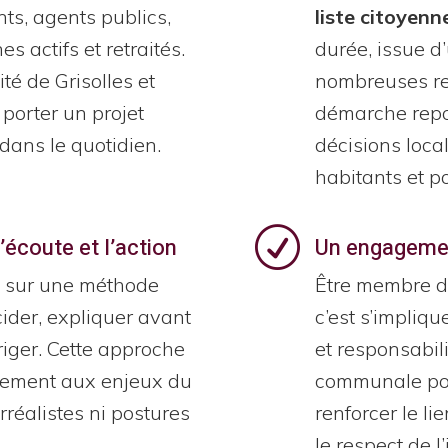
nts, agents publics,
liste citoyenn
s actifs et retraités.
durée, issue d’
lité de Grisolles et
nombreuses ren
 porter un projet
démarche repos
dans le quotidien.
décisions local
habitants et po
R
écoute et l’action
Un engagemen
 sur une méthode
Être membre d’
cider, expliquer avant
c’est s’impliqu
riger. Cette approche
et responsabilit
tement aux enjeux du
communale pour
rréalistes ni postures
renforcer le li
le respect de l’