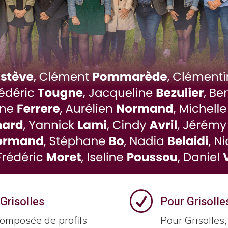
R
Grisolles
Pour Grisoll
mposée de profils
Pour Grisolles