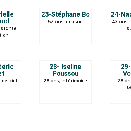
ielle
23-Stéphane Bo
24-Nad
and
52 ans, artisan
43 ans,
istante
s
tion
déric
28- Iseline
29-
et
Poussou
Vo
mercial
28 ans, intérimaire
78 an
t