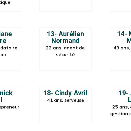
tique
iane
13- Aurélien
14- 
re
Normand
M
ndataire
22 ans, agent de
49 ans,
ier
sécurité
nick
18- Cindy Avril
19-
i
41 ans, serveuse
epreneur
25 ans, 
gestion 