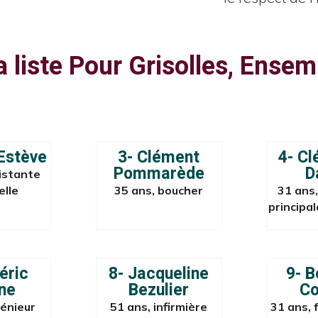
a liste Pour Grisolles, Ense
 Estève
3- Clément
4- C
Pommarède
D
istante
elle
35 ans, boucher
31 ans,
principa
éric
8- Jacqueline
9- 
ne
Bezulier
C
génieur
51 ans, infirmière
31 ans, 