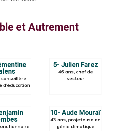
mble et Autrement
lémentine
5- Julien Farez
alens
46 ans, chef de
 conseillère
secteur
le d’éducation
Benjamin
10- Aude Mouraï
ombes
43 ans, projeteuse en
fonctionnaire
génie climatique