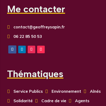
Me contacter

contact@geoffreysapin.fr

06 22 85 50 53
Thématiques

Service Publics

Environnement

Aînés

Solidarité

Cadre de vie

Agents