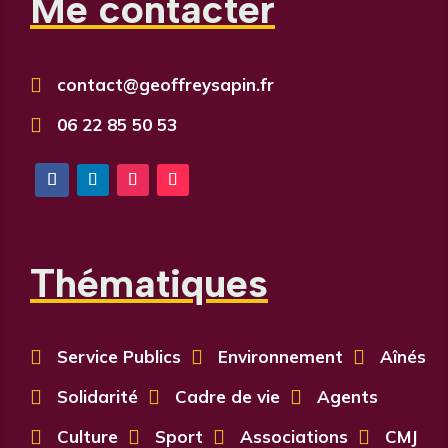
Me contacter

contact@geoffreysapin.fr

06 22 85 50 53
Thématiques

Service Publics

Environnement

Aînés

Solidarité

Cadre de vie

Agents

Culture

Sport

Associations

CMJ