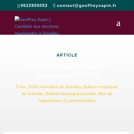
0622855053
contact@geoffreysapin.fr
ARTICLE
Bulletin municipal de
Grisolles N°179
5 Avr 2024
|
Actualité de Grisolles
,
Bulletin municipal
de Grisolles
,
Bulletin Municipal Grisolles
,
Mot de
l'opposition
|
0 commentaires