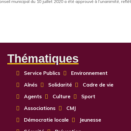
eil municipal du 10 juillet 2020 a été approuvé à l’unanimité, reflé
Thématiques

Service Publics

Environnement

Aînés

Solidarité

Cadre de vie

Agents

Culture

Sport

Associations

CMJ

Démocratie locale

Jeunesse