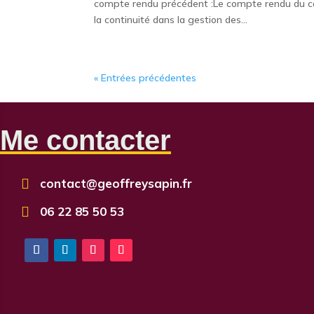
compte rendu précédent :Le compte rendu du cons
la continuité dans la gestion des...
« Entrées précédentes
Me contacter

contact@geoffreysapin.fr

06 22 85 50 53