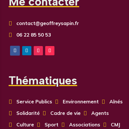
Me contacter

contact@geoffreysapin.fr

06 22 85 50 53
Thématiques

Service Publics

Environnement

Aînés

Solidarité

Cadre de vie

Agents

Culture

Sport

Associations

CMJ