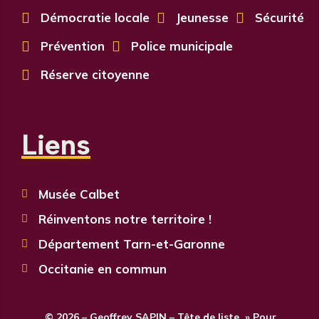

Démocratie locale

Jeunesse

Sécurité

Prévention

Police municipale

Réserve citoyenne
Liens
Musée Calbet

Réinventons notre territoire !

Département Tarn-et-Garonne

Occitanie en commun

© 2026 – Geoffrey SAPIN – Tête de liste » Pour