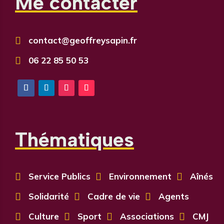
Me contacter

contact@geoffreysapin.fr

06 22 85 50 53
Thématiques

Service Publics

Environnement

Aînés

Solidarité

Cadre de vie

Agents

Culture

Sport

Associations

CMJ