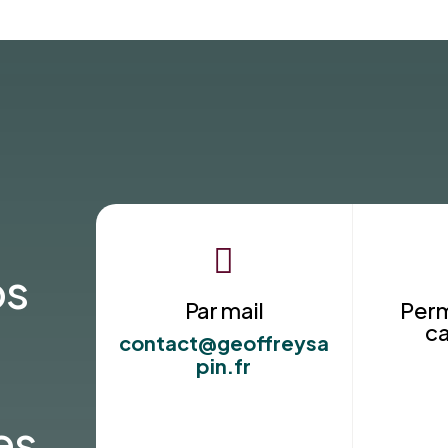

os
Par mail
Per
c
contact@geoffreysa
pin.fr
es