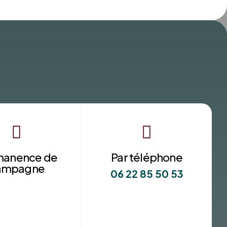


manence de
Par téléphone
ampagne
06 22 85 50 53