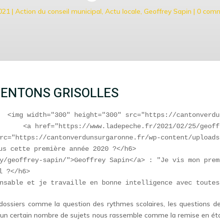
021
|
Action du conseil municipal
,
Actu locale
,
Geoffrey Sapin
|
0 comm
VENTONS GRISOLLES
  <img width="300" height="300" src="https://cantonverdu
      <a href="https://www.ladepeche.fr/2021/02/25/geoff
rc="https://cantonverdunsurgaronne.fr/wp-content/uploads
us cette première année 2020 ?</h6>        

y/geoffrey-sapin/">Geoffrey Sapin</a> : "Je vis mon prem
 ?</h6>       

dossiers comme la question des rythmes scolaires, les questions d
 un certain nombre de sujets nous rassemble comme la remise en état