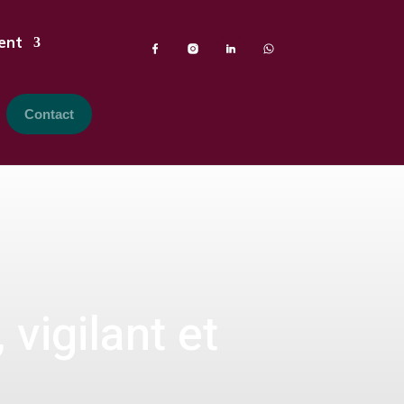
ent
Contact
 vigilant et