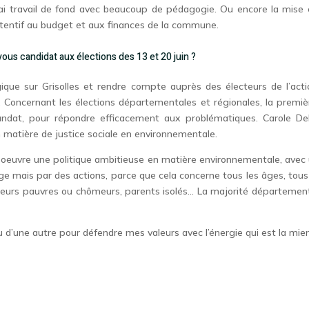
vrai travail de fond avec beaucoup de pédagogie. Ou encore la mise
attentif au budget et aux finances de la commune.
vous candidat aux élections des 13 et 20 juin ?
ique sur Grisolles et rendre compte auprès des électeurs de l’act
e. Concernant les élections départementales et régionales, la premi
ndat, pour répondre efficacement aux problématiques. Carole Delg
n matière de justice sociale en environnementale.
n oeuvre une politique ambitieuse en matière environnementale, ave
e mais par des actions, parce que cela concerne tous les âges, tous l
vailleurs pauvres ou chômeurs, parents isolés… La majorité départeme
u d’une autre pour défendre mes valeurs avec l’énergie qui est la mie