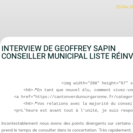
25 Fév 2
INTERVIEW DE GEOFFREY SAPIN
CONSEILLER MUNICIPAL LISTE RÉIN
                                                      
                                                      
                        <img width="288" height="67" s
        <h6>📍En tant que nouvel élu, comment vivez-vo
    <a href="https://cantonverdunsurgaronne.fr/categor
        <h6>📍Vos relations avec la majorité du conseil
Incontestablement nous avons des points divergents sur certains 
prend le temps de consulter dans la concertation. Très rapidement,