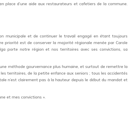
 en place d’une aide aux restaurateurs et cafetiers de la commune.
ion municipale et de continuer le travail engagé en étant toujours
ère priorité est de conserver la majorité régionale menée par Carole
a porte notre région et nos territoires avec ses convictions, sa
c une méthode gourvernance plus humaine, et surtout de remettre la
es territoires, de la petite enfance aux seniors ; tous les accidentés
ntale n’est clairement pas à la hauteur depuis le début du mandat et
nne et mes convictions ».