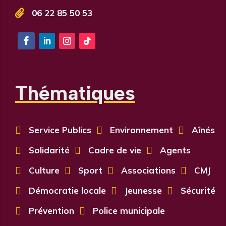

06 22 85 50 53
Thématiques

Service Publics

Environnement

Aînés

Solidarité

Cadre de vie

Agents

Culture

Sport

Associations

CMJ

Démocratie locale

Jeunesse

Sécurité

Prévention

Police municipale