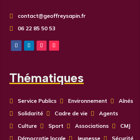

contact@geoffreysapin.fr

06 22 85 50 53
Thématiques

Service Publics

Environnement

Aînés

Solidarité

Cadre de vie

Agents

Culture

Sport

Associations

CMJ

Démocratie locale

Jeunesse

Sécurité