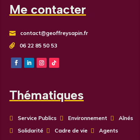
Me contacter
contact@geoffreysapin.fr


06 22 85 50 53
Thématiques

Service Publics

Environnement

Aînés

Solidarité

Cadre de vie

Agents