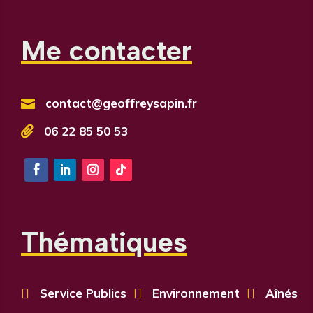
Me contacter
contact@geoffreysapin.fr


06 22 85 50 53
Thématiques

Service Publics

Environnement

Aînés