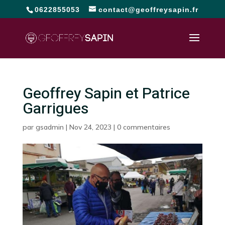
0622855053
contact@geoffreysapin.fr
Geoffrey Sapin et Patrice
Garrigues
par
gsadmin
|
Nov 24, 2023
|
0 commentaires