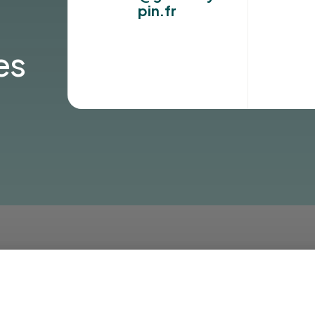
pin.fr
es