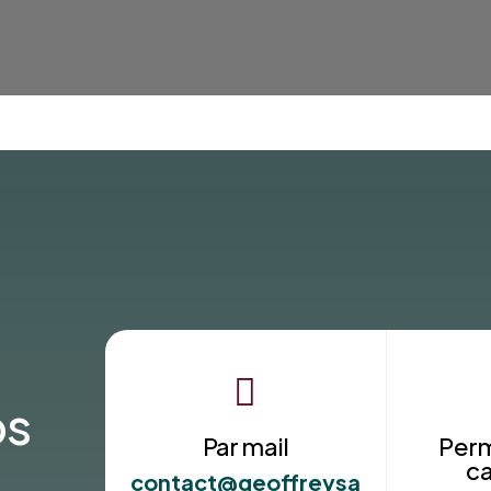

os
Par mail
Per
c
contact@geoffreysa