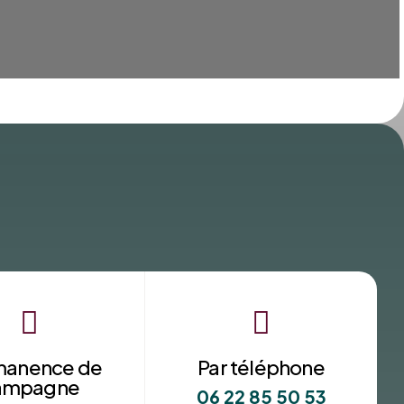


manence de
Par téléphone
ampagne
06 22 85 50 53