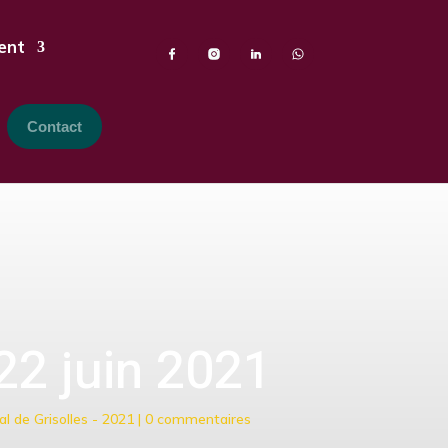
ent
Contact
22 juin 2021
l de Grisolles - 2021
|
0 commentaires