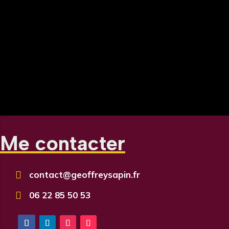
Me contacter

contact@geoffreysapin.fr

06 22 85 50 53