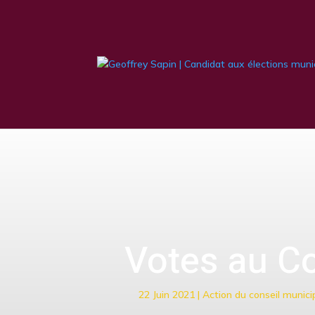
Votes au Co
22 Juin 2021
|
Action du conseil munici