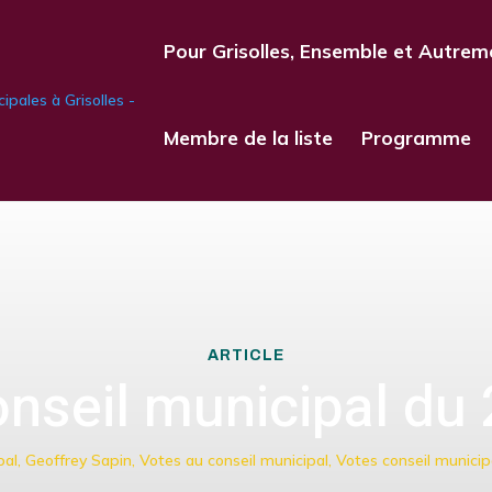
Pour Grisolles, Ensemble et Autrem
Membre de la liste
Programme
ARTICLE
nseil municipal du 
pal
,
Geoffrey Sapin
,
Votes au conseil municipal
,
Votes conseil municipa