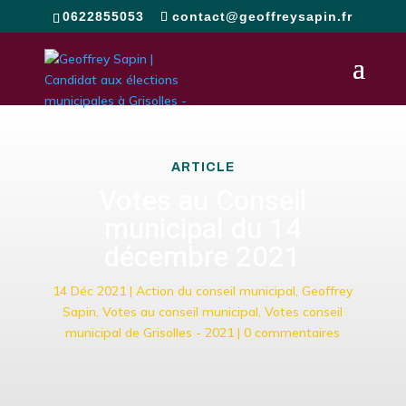
0622855053
contact@geoffreysapin.fr
ARTICLE
Votes au Conseil
municipal du 14
décembre 2021
14 Déc 2021
|
Action du conseil municipal
,
Geoffrey
Sapin
,
Votes au conseil municipal
,
Votes conseil
municipal de Grisolles - 2021
|
0 commentaires