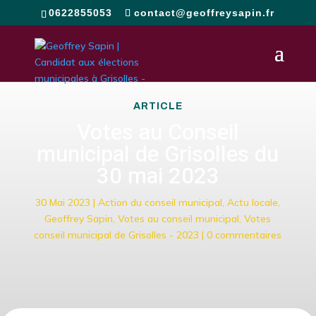
0622855053
contact@geoffreysapin.fr
ARTICLE
Votes au Conseil
municipal de Grisolles du
30 mai 2023
30 Mai 2023
|
Action du conseil municipal
,
Actu locale
,
Geoffrey Sapin
,
Votes au conseil municipal
,
Votes
conseil municipal de Grisolles - 2023
|
0 commentaires