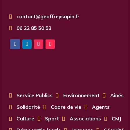

contact@geoffreysapin.fr

06 22 85 50 53

Service Publics

Environnement

Aînés

Solidarité

Cadre de vie

Agents

Culture

Sport

Associations

CMJ