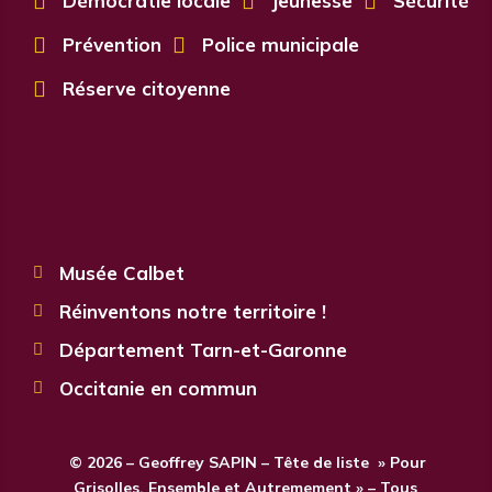

Démocratie locale

Jeunesse

Sécurité

Prévention

Police municipale

Réserve citoyenne
Musée Calbet

Réinventons notre territoire !

Département Tarn-et-Garonne

Occitanie en commun

© 2026 – Geoffrey SAPIN – Tête de liste » Pour
Grisolles, Ensemble et Autremement » – Tous