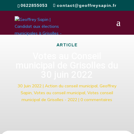
0622855053
contact@geoffreysapin.fr
ARTICLE
Votes au Conseil
municipal de Grisolles du
30 juin 2022
30 Juin 2022
|
Action du conseil municipal
,
Geoffrey
Sapin
,
Votes au conseil municipal
,
Votes conseil
municipal de Grisolles - 2022
|
0 commentaires