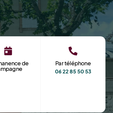


manence de
Par téléphone
ampagne
06 22 85 50 53