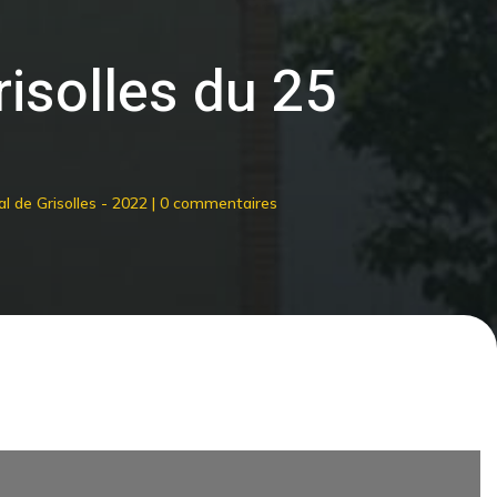
isolles du 25
l de Grisolles - 2022
|
0 commentaires