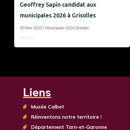
Geoffrey Sapin candidat aux
municipales 2026 à Grisolles
30 Nov 2025
|
Municipales 2026 Grisolles
lire plus
Liens
Musée Calbet

Réinventons notre territoire !

Département Tarn-et-Garonne
