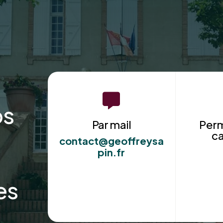

os
Par mail
Per
c
contact@geoffreysa
pin.fr
es