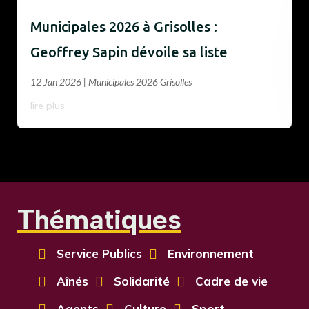
Municipales 2026 à Grisolles :
Geoffrey Sapin dévoile sa liste
12 Jan 2026
|
Municipales 2026 Grisolles
lire plus
Thématiques

Service Publics

Environnement

Aînés

Solidarité

Cadre de vie

Agents

Culture

Sport