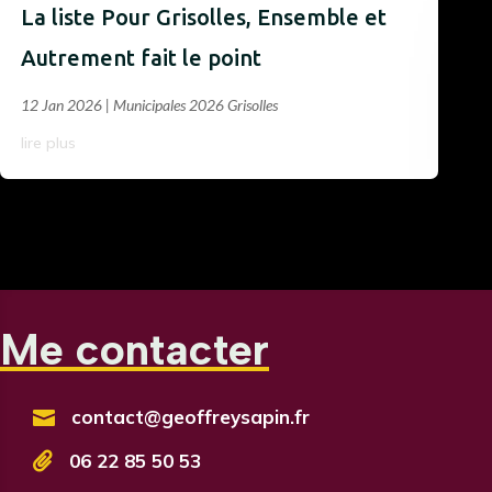
La liste Pour Grisolles, Ensemble et
Autrement fait le point
12 Jan 2026
|
Municipales 2026 Grisolles
lire plus
Me contacter
contact@geoffreysapin.fr


06 22 85 50 53