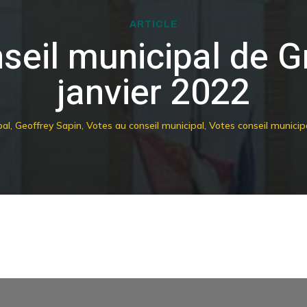
ARTICLE
seil municipal de Gr
janvier 2022
pal
,
Geoffrey Sapin
,
Votes au conseil municipal
,
Votes conseil municipa