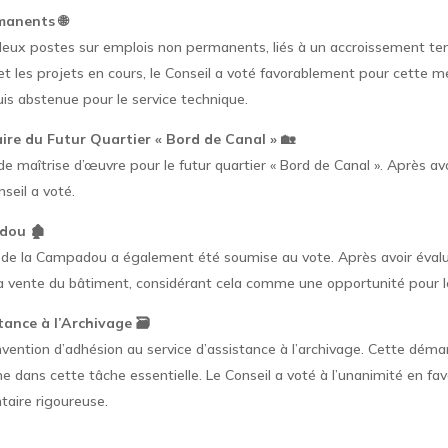
manents 🌐
 deux postes sur emplois non permanents, liés à un accroissement te
et les projets en cours, le Conseil a voté favorablement pour cette m
uis abstenue pour le service technique.
aire du Futur Quartier « Bord de Canal » 🏡
e maîtrise d’œuvre pour le futur quartier « Bord de Canal ». Après avo
seil a voté.
dou 🏚️
ue de la Campadou a également été soumise au vote. Après avoir éval
 la vente du bâtiment, considérant cela comme une opportunité pour 
ance à l’Archivage 🗃️
nvention d’adhésion au service d’assistance à l’archivage. Cette démarc
dans cette tâche essentielle. Le Conseil a voté à l’unanimité en fa
taire rigoureuse.