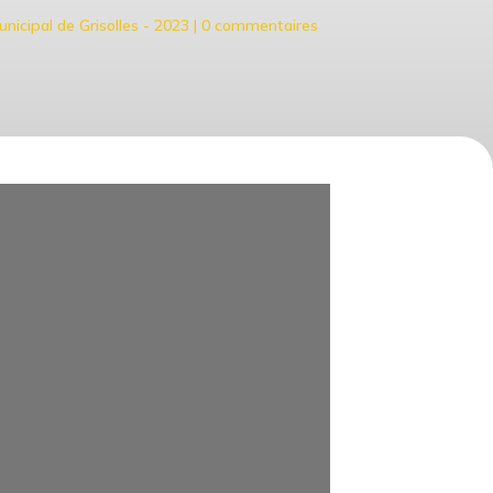
nicipal de Grisolles - 2023
|
0 commentaires