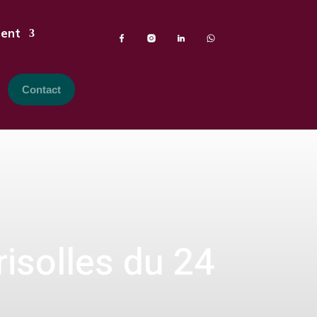
ment
Contact
isolles du 24