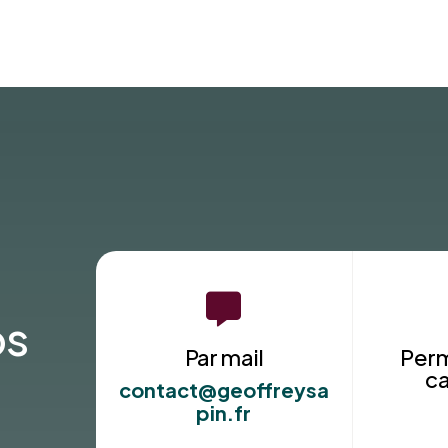

os
Par mail
Per
c
contact@geoffreysa
pin.fr