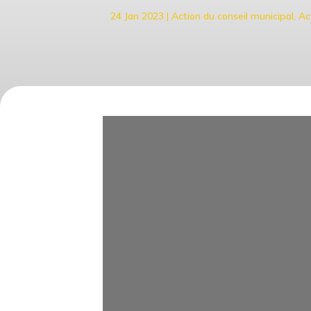
24 Jan 2023
|
Action du conseil municipal
,
Ac
Compte Rendu du Conseil M