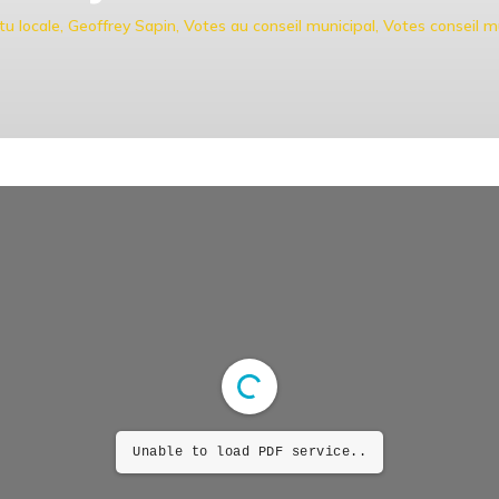
tu locale
,
Geoffrey Sapin
,
Votes au conseil municipal
,
Votes conseil mu
unicipal – 24 janvier 2023🏛️
Unable to load PDF service..