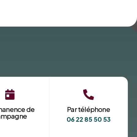


manence de
Par téléphone
ampagne
06 22 85 50 53