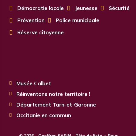

Démocratie locale

Jeunesse

Sécurité

Prévention

Police municipale

Réserve citoyenne
Musée Calbet

Réinventons notre territoire !

Département Tarn-et-Garonne

Occitanie en commun

© 2026 – Geoffrey SAPIN – Tête de liste » Pour