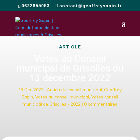
0622855053
contact@geoffreysapin.fr
ARTICLE
Votes au Conseil
municipal de Grisolles du
13 décembre 2022
13 Déc 2022
|
Action du conseil municipal
,
Geoffrey
Sapin
,
Votes au conseil municipal
,
Votes conseil
municipal de Grisolles - 2022
|
0 commentaires