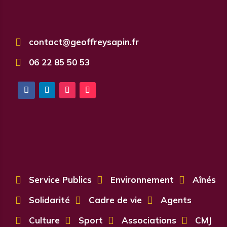

contact@geoffreysapin.fr

06 22 85 50 53

Service Publics

Environnement

Aînés

Solidarité

Cadre de vie

Agents

Culture

Sport

Associations

CMJ