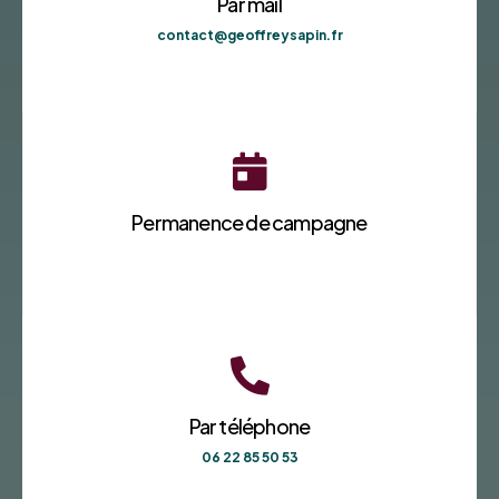
Par mail
contact@geoffreysapin.fr

Permanence de campagne

Par téléphone
06 22 85 50 53