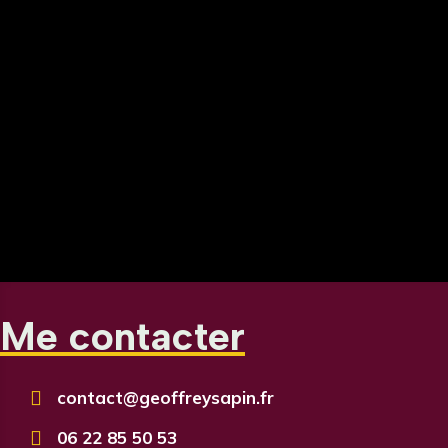
Me contacter

contact@geoffreysapin.fr

06 22 85 50 53