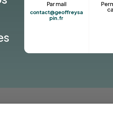
Par mail
Per
c
contact@geoffreysa
pin.fr
es