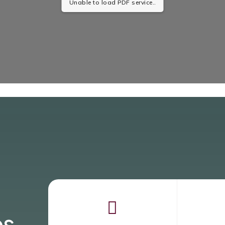
Unable to load PDF service..

os