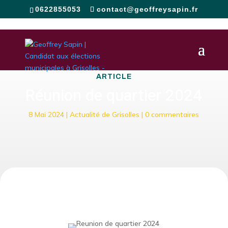
0622855053
contact@geoffreysapin.fr
ARTICLE
Réunion de quartier 2024
8 Mai 2024
|
Actualité de Grisolles
|
0 commentaires