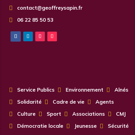

contact@geoffreysapin.fr

06 22 85 50 53

Service Publics

Environnement

Aînés

Solidarité

Cadre de vie

Agents

Culture

Sport

Associations

CMJ

Démocratie locale

Jeunesse

Sécurité