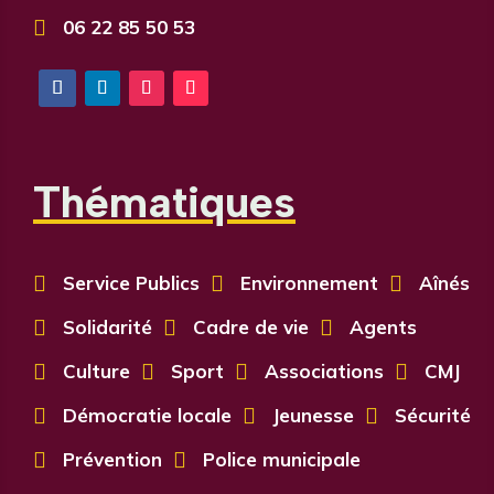

06 22 85 50 53
Thématiques

Service Publics

Environnement

Aînés

Solidarité

Cadre de vie

Agents

Culture

Sport

Associations

CMJ

Démocratie locale

Jeunesse

Sécurité

Prévention

Police municipale