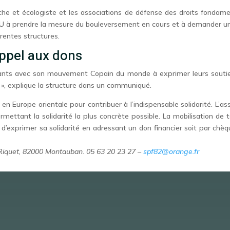
uche et écologiste et les associations de défense des droits fondam
NU à prendre la mesure du bouleversement en cours et à demander un
rentes structures.
appel aux dons
nfants avec son mouvement Copain du monde à exprimer leurs soutie
e », explique la structure dans un communiqué.
 en Europe orientale pour contribuer à l’indispensable solidarité. L’
rmettant la solidarité la plus concrète possible. La mobilisation de
n d’exprimer sa solidarité en adressant un don financier soit par c
l Riquet, 82000 Montauban. 05 63 20 23 27 –
spf82@orange.fr