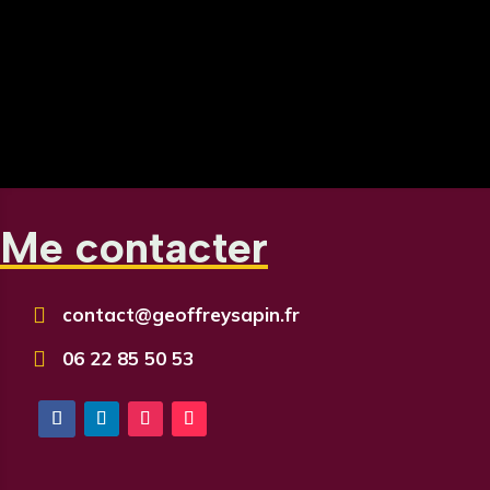
Me contacter

contact@geoffreysapin.fr

06 22 85 50 53