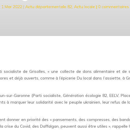
1 Mar 2022
|
Actu départementale 82
,
Actu locale
|
0 commentaires
i socialiste de Grisolles, « une collecte de dons alimentaire et de
es et déjà ouverts, comme à l’épicerie Du local dans l’assiette, à Gris
n-sur-Garonne (Parti socialiste, Génération écologie 82, EELV, Place
ts à marquer leur solidarité avec le peuple ukrainien, leur refus de la
uvent donner en priorité des « pansements, des compresses, des banda
rise du Covid, des Daffalgan, peuvent aussi être utiles », rappelle Ge