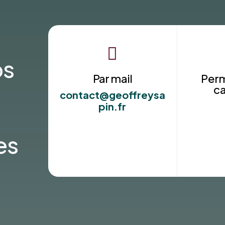

os
Par mail
Per
c
contact@geoffreysa
pin.fr
es