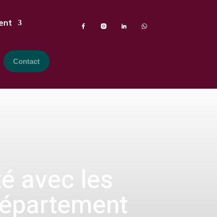
ent
Contact
té avec les
 département