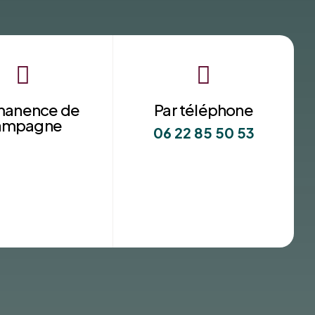


manence de
Par téléphone
ampagne
06 22 85 50 53