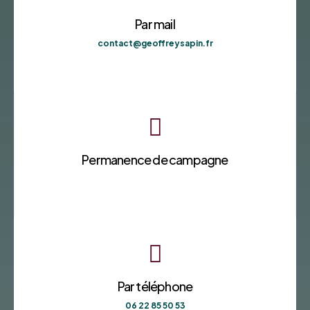
Par mail
contact@geoffreysapin.fr

Permanence de campagne

Par téléphone
06 22 85 50 53