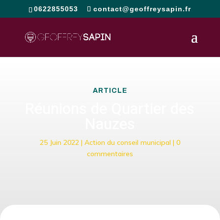
0622855053
contact@geoffreysapin.fr
ARTICLE
Réunions de Quartier des
Nauzes
25 Juin 2022
|
Action du conseil municipal
|
0
commentaires