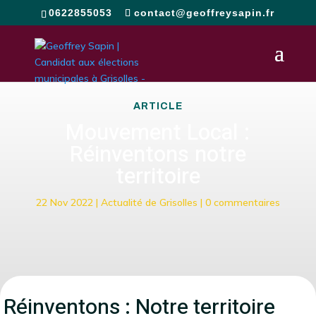
0622855053
contact@geoffreysapin.fr
ARTICLE
Mouvement Local :
Réinventons notre
territoire
22 Nov 2022
|
Actualité de Grisolles
|
0 commentaires
Réinventons : Notre territoire