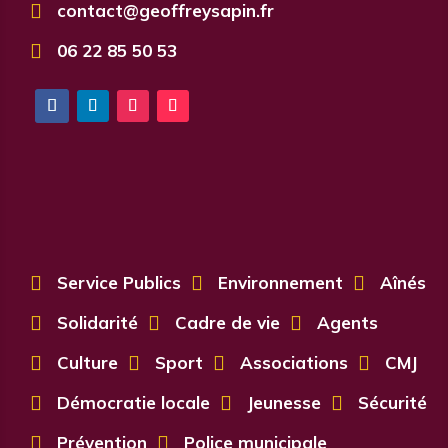

contact@geoffreysapin.fr

06 22 85 50 53

Service Publics

Environnement

Aînés

Solidarité

Cadre de vie

Agents

Culture

Sport

Associations

CMJ

Démocratie locale

Jeunesse

Sécurité

Prévention

Police municipale