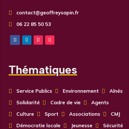

contact@geoffreysapin.fr

06 22 85 50 53
Thématiques

Service Publics

Environnement

Aînés

Solidarité

Cadre de vie

Agents

Culture

Sport

Associations

CMJ

Démocratie locale

Jeunesse

Sécurité