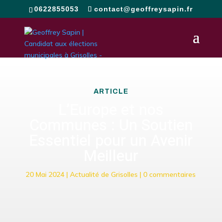
0622855053
contact@geoffreysapin.fr
ARTICLE
L’Europe et nos
Communes : Un Soutien
Essentiel pour un Avenir
Meilleur
20 Mai 2024
|
Actualité de Grisolles
|
0 commentaires