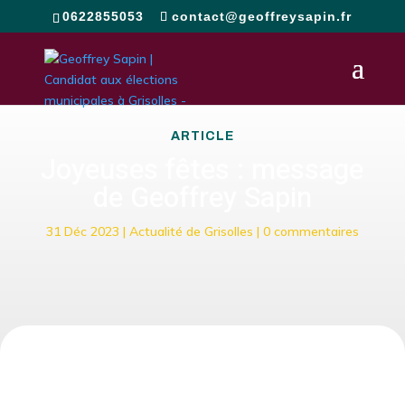
0622855053
contact@geoffreysapin.fr
ARTICLE
Joyeuses fêtes : message
de Geoffrey Sapin
31 Déc 2023
|
Actualité de Grisolles
|
0 commentaires