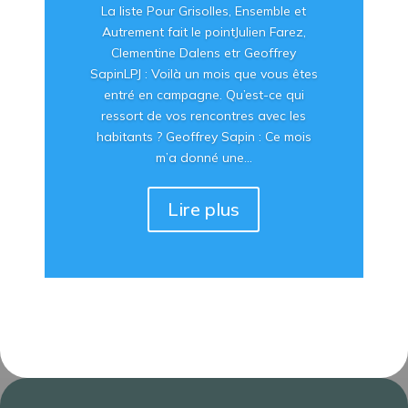
La liste Pour Grisolles, Ensemble et
Autrement fait le pointJulien Farez,
Clementine Dalens etr Geoffrey
SapinLPJ : Voilà un mois que vous êtes
entré en campagne. Qu’est-ce qui
ressort de vos rencontres avec les
habitants ? Geoffrey Sapin : Ce mois
m’a donné une...
Lire plus