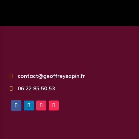

contact@geoffreysapin.fr

06 22 85 50 53