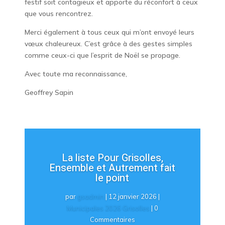
festif soit contagieux et apporte du réconfort à ceux
que vous rencontrez.
Merci également à tous ceux qui m’ont envoyé leurs
vœux chaleureux. C’est grâce à des gestes simples
comme ceux-ci que l’esprit de Noël se propage.
Avec toute ma reconnaissance,
Geoffrey Sapin
La liste Pour Grisolles,
Ensemble et Autrement fait
le point
par
gsadmin
|
12 janvier 2026
|
Municipales 2026 Grisolles
| 0
Commentaires